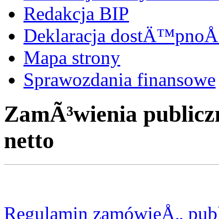
Redakcja BIP
Deklaracja dostÄ™pnoÅ
Mapa strony
Sprawozdania finansowe
ZamÃ³wienia publicz
netto
Regulamin zamówieÅ„ pub