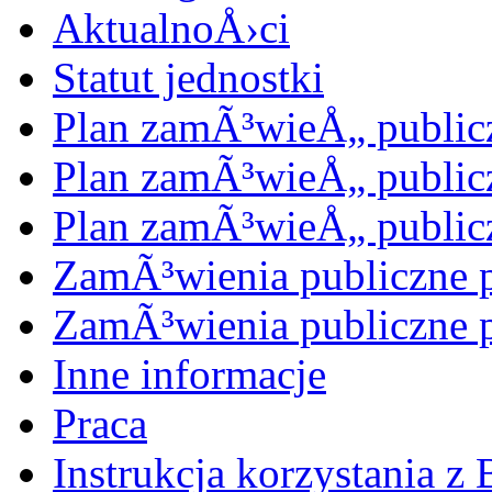
AktualnoÅ›ci
Statut jednostki
Plan zamÃ³wieÅ„ public
Plan zamÃ³wieÅ„ public
Plan zamÃ³wieÅ„ public
ZamÃ³wienia publiczne 
ZamÃ³wienia publiczne 
Inne informacje
Praca
Instrukcja korzystania z 