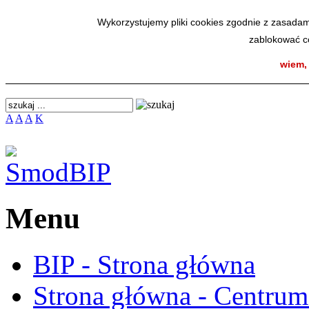
SmodBIP
Wykorzystujemy pliki cookies zgodnie z zasadam
zablokować co
wiem,
A
A
A
K
Menu
BIP - Strona główna
Strona główna - Centru