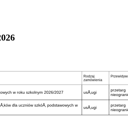
2026
Rodzaj
Przewidywa
zamówienia
przetarg
towych w roku szkolnym 2026/2027
usÅ‚ugi
nieogran
siÅ‚ków dla uczniów szkóÅ‚ podstawowych w
przetarg
usÅ‚ugi
nieogran