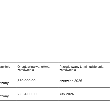
ny tryb
Orientacyjna wartoÅ›Ä‡
Przewidywany termin udzielenia
zamówienia
zamówienia
850 000,00
czerwiec 2026
iczony
2 364 000,00
luty 2026
iczony