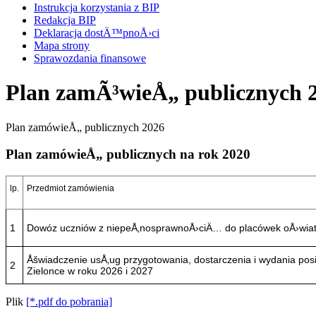
Instrukcja korzystania z BIP
Redakcja BIP
Deklaracja dostÄ™pnoÅ›ci
Mapa strony
Sprawozdania finansowe
Plan zamÃ³wieÅ„ publicznych 
Plan zamówieÅ„ publicznych 2026
Plan zamówieÅ„ publicznych na rok 2020
lp.
Przedmiot zamówienia
1
Dowóz uczniów z niepeÅ‚nosprawnoÅ›ciÄ… do placówek oÅ›wia
Åšwiadczenie usÅ‚ug przygotowania, dostarczenia i wydania po
2
Zielonce w roku 2026 i 2027
Plik
[*.pdf do pobrania]