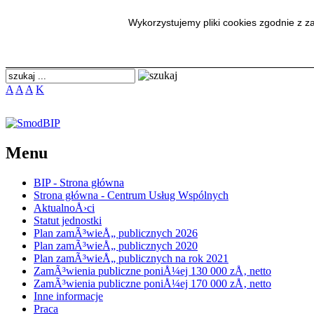
SmodBIP
Wykorzystujemy pliki cookies zgodnie z 
A
A
A
K
Menu
BIP - Strona główna
Strona główna - Centrum Usług Wspólnych
AktualnoÅ›ci
Statut jednostki
Plan zamÃ³wieÅ„ publicznych 2026
Plan zamÃ³wieÅ„ publicznych 2020
Plan zamÃ³wieÅ„ publicznych na rok 2021
ZamÃ³wienia publiczne poniÅ¼ej 130 000 zÅ‚ netto
ZamÃ³wienia publiczne poniÅ¼ej 170 000 zÅ‚ netto
Inne informacje
Praca