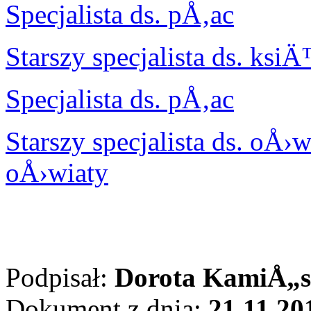
Specjalista ds. pÅ‚ac
Starszy specjalista ds. ks
Specjalista ds. pÅ‚ac
Starszy specjalista ds. oÅ›
oÅ›wiaty
Podpisał:
Dorota KamiÅ„
Dokument z dnia:
21.11.20