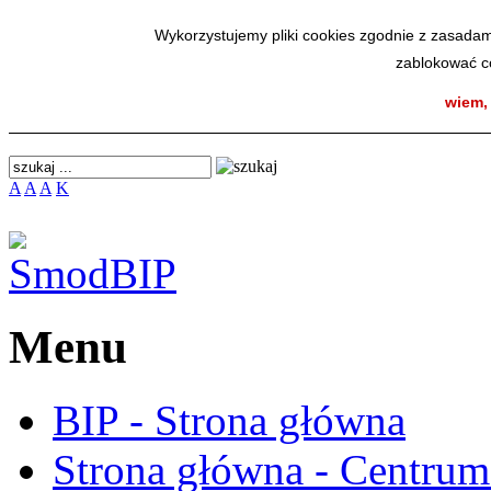
SmodBIP
Wykorzystujemy pliki cookies zgodnie z zasadam
zablokować co
wiem,
A
A
A
K
Menu
BIP - Strona główna
Strona główna - Centru