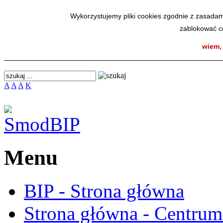
SmodBIP
Wykorzystujemy pliki cookies zgodnie z zasadam
zablokować co
wiem,
A
A
A
K
Menu
BIP - Strona główna
Strona główna - Centru