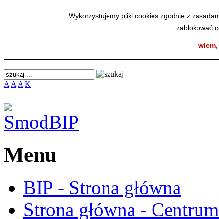
SmodBIP
Wykorzystujemy pliki cookies zgodnie z zasadam
zablokować co
wiem,
A
A
A
K
Menu
BIP - Strona główna
Strona główna - Centru