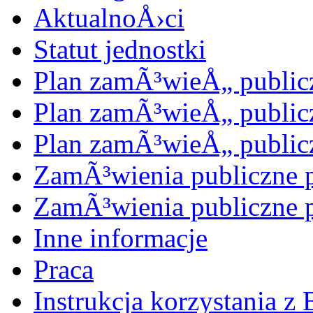
AktualnoÅ›ci
Statut jednostki
Plan zamÃ³wieÅ„ public
Plan zamÃ³wieÅ„ public
Plan zamÃ³wieÅ„ public
ZamÃ³wienia publiczne 
ZamÃ³wienia publiczne 
Inne informacje
Praca
Instrukcja korzystania z 